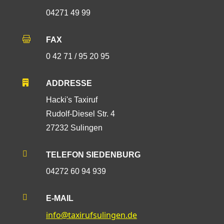
04271 49 99

FAX
0 42 71 / 95 20 95

ADDRESSE
Hacki's Taxiruf
Rudolf-Diesel Str. 4
27232 Sulingen

TELEFON SIEDENBURG
04272 60 94 939

E-MAIL
info@taxirufsulingen.de